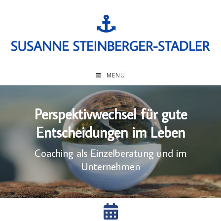
MENÜ
ivwechsel für gute
Coaching s
idungen im Leben
ls Einzelberatung und im
So festigen sic
Unternehmen